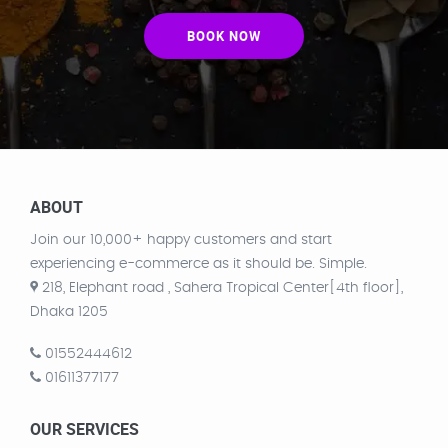
BOOK NOW
ABOUT
Join our 10,000+ happy customers and start
experiencing e-commerce as it should be. Simple.
218, Elephant road , Sahera Tropical Center[4th floor],
Dhaka 1205
01552444612
01611377177
OUR SERVICES