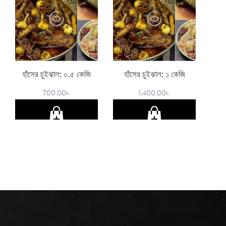
হাঁসের চুইঝাল: ০.৫ কেজি
হাঁসের চুইঝাল: ১ কেজি
700.00
৳
1,400.00
৳